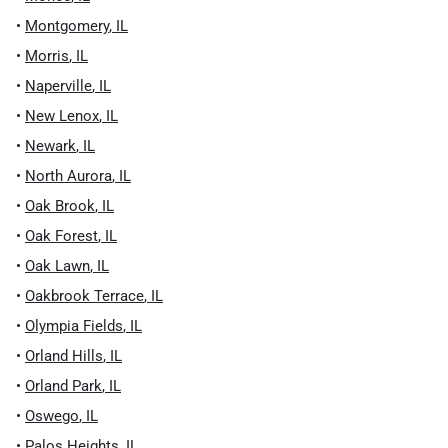
•
Montgomery
,
IL
•
Morris
,
IL
•
Naperville
,
IL
•
New Lenox
,
IL
•
Newark
,
IL
•
North Aurora
,
IL
•
Oak Brook
,
IL
•
Oak Forest
,
IL
•
Oak Lawn
,
IL
•
Oakbrook Terrace
,
IL
•
Olympia Fields
,
IL
•
Orland Hills
,
IL
•
Orland Park
,
IL
•
Oswego
,
IL
•
Palos Heights
,
IL