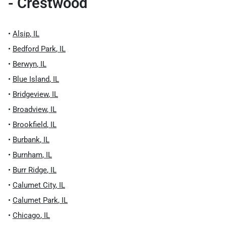
- Crestwood
•
Alsip
,
IL
•
Bedford Park
,
IL
•
Berwyn
,
IL
•
Blue Island
,
IL
•
Bridgeview
,
IL
•
Broadview
,
IL
•
Brookfield
,
IL
•
Burbank
,
IL
•
Burnham
,
IL
•
Burr Ridge
,
IL
•
Calumet City
,
IL
•
Calumet Park
,
IL
•
Chicago
,
IL