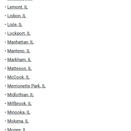
•
Lemont
,
IL
•
Lisbon
,
IL
•
Lisle
,
IL
•
Lockport
,
IL
•
Manhattan
,
IL
•
Manteno
,
IL
•
Markham
,
IL
•
Matteson
,
IL
•
McCook
,
IL
•
Merrionette Park
,
IL
•
Midlothian
,
IL
•
Millbrook
,
IL
•
Minooka
,
IL
•
Mokena
,
IL
•
Monee
,
IL